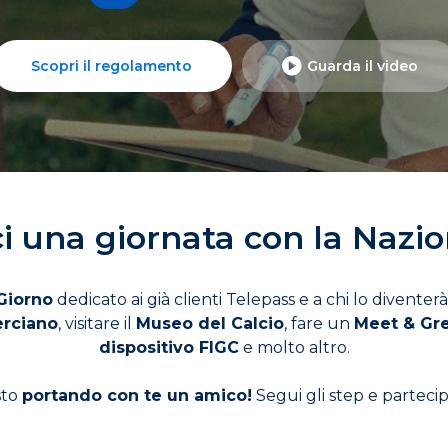
Scopri il regolamento
Guarda il video
i una giornata con la Nazi
Giorno
dedicato ai già clienti Telepass e a chi lo diventerà
erciano
, visitare il
Museo del Calcio
, fare un
Meet & Gree
dispositivo FIGC
e molto altro.
sto
portando con te un amico!
Segui gli step e parteci